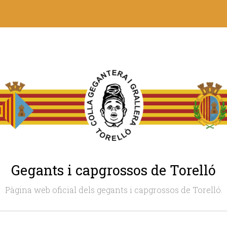
Gegants i capgrossos de Torelló
Pàgina web oficial dels gegants i capgrossos de Torelló.