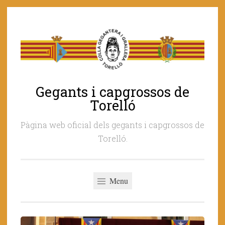
Skip
to
content
Gegants i capgrossos de
Torelló
Pàgina web oficial dels gegants i capgrossos de
Torelló.
Menu