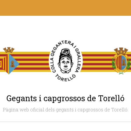
Gegants i capgrossos de Torelló
Pàgina web oficial dels gegants i capgrossos de Torelló.