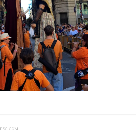
ESS.COM
.