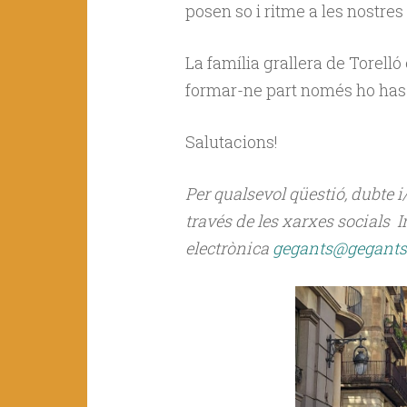
posen so i ritme a les nostres
La família grallera de Torelló
formar-ne part només ho has 
Salutacions!
Per qualsevol qüestió, dubte 
través de les xarxes socials 
electrònica
gegants@gegantst