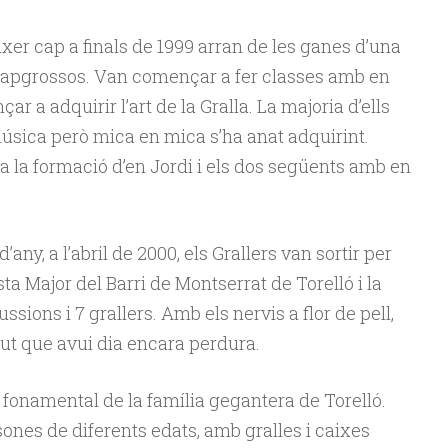
ixer cap a finals de 1999 arran de les ganes d’una
 capgrossos. Van començar a fer classes amb en
r a adquirir l’art de la Gralla. La majoria d’ells
úsica però mica en mica s’ha anat adquirint.
a la formació d’en Jordi i els dos següents amb en
’any, a l’abril de 2000, els Grallers van sortir per
sta Major del Barri de Montserrat de Torelló i la
ssions i 7 grallers. Amb els nervis a flor de pell,
gut que avui dia encara perdura.
t fonamental de la família gegantera de Torelló.
nes de diferents edats, amb gralles i caixes