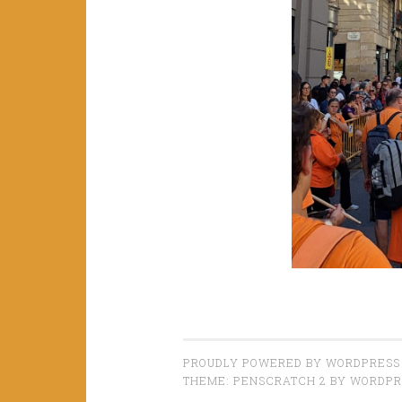
PROUDLY POWERED BY WORDPRESS
THEME: PENSCRATCH 2 BY
WORDPR